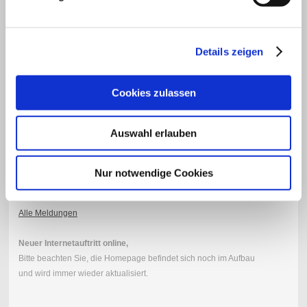
Schreibtisch in Kirschbaum, Dunkel gebeizt
Details zeigen
Unsere Kontaktdaten:
Telefon:
+49 (0)7832-979633
Cookies zulassen
Fax:
+49 (0)7832-979634
EMail:
schreinerei-striegel@t-online.de
Auswahl erlauben
Nur notwendige Cookies
Alle Meldungen
Neuer Internetauftritt online,
Bitte beachten Sie, die Homepage befindet sich noch im Aufbau
und wird immer wieder aktualisiert.