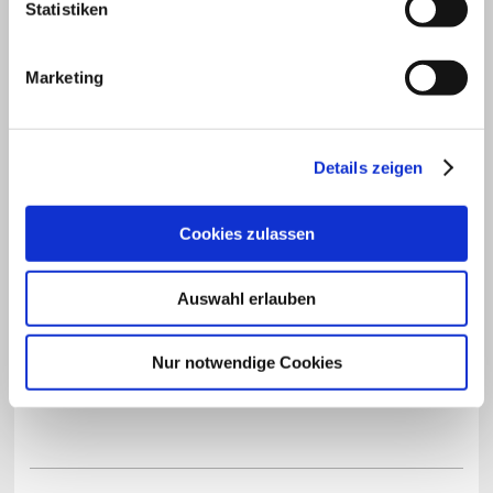
Statistiken
Marketing
Bitte geben Sie den Code ein
↺
Details zeigen
Hinweis
: Felder, die mit
*
bezeichnet sind, sind Pflichtfelder.
Cookies zulassen
Unsere Kontaktdaten:
Auswahl erlauben
Telefon:
+49 (0)7832-979633
Fax:
+49 (0)7832-979634
Nur notwendige Cookies
EMail:
schreinerei-striegel@t-online.de