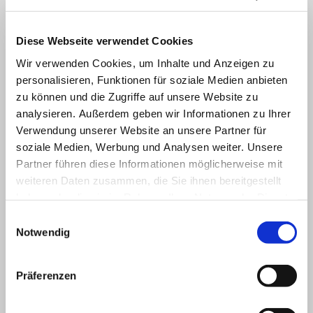
uns, von Ihnen zu hören und stehen Ihnen mit Rat und Tat zur Seite.
Sie haben Fragen zu unseren Produkten? Wir beantworten diese
gerne.
Diese Webseite verwendet Cookies
Name:
*
Wir verwenden Cookies, um Inhalte und Anzeigen zu
personalisieren, Funktionen für soziale Medien anbieten
zu können und die Zugriffe auf unsere Website zu
Adresse:
analysieren. Außerdem geben wir Informationen zu Ihrer
Verwendung unserer Website an unsere Partner für
soziale Medien, Werbung und Analysen weiter. Unsere
E-Mail-Adresse:
*
Partner führen diese Informationen möglicherweise mit
weiteren Daten zusammen, die Sie ihnen bereitgestellt
Telefon:
haben oder die sie im Rahmen Ihrer Nutzung der Dienste
gesammelt haben.
Einwilligungsauswahl
Frage:
*
Notwendig
Präferenzen
Captcha (Spam-Schutz-Code): *