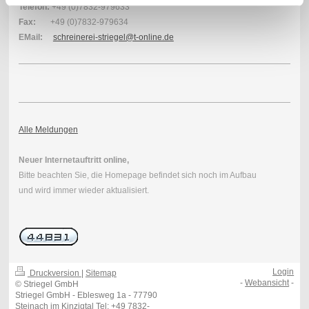
Telefon:
+49 (0)7832-979633
Fax:
+49 (0)7832-979634
EMail:
schreinerei-striegel@t-online.de
Alle Meldungen
Neuer Internetauftritt online,
Bitte beachten Sie, die Homepage befindet sich noch im Aufbau
und wird immer wieder aktualisiert.
Login
Druckversion
|
Sitemap
-
Webansicht
-
© Striegel GmbH
Striegel GmbH - Eblesweg 1a - 77790
Steinach im Kinzigtal Tel: +49 7832-